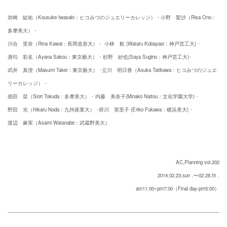
岩崎 紘祐（Kousuke Iwasaki：ヒコみづのジュエリーカレッジ）・小野 梨沙（Risa Ono：
多摩美大）・
川合 里奈（Rina Kawai：長岡造形大）・ 小林 航 (Wataru Kobayasi：神戸芸工大) ･
酒匂 彩名（Ayana Sakou：東京藝大） ･ 杉野 紗也(Saya Sugino：神戸芸工大)･
武井 真澄（Masumi Takei：東京藝大） ･立川 明日香（Asuka Tatikawa：ヒコみづのジュエ
リーカレッジ） ･
徳田 栞（Siori Tokuda：多摩美大） ･ 内藤 美奈子(Minako Naitou：文化学園大学) ･
野田 光（Hikaru Noda：九州産業大） ･府川 英里子 (Eriko Fukawa：横浜美大) ･
渡辺 麻実（Asami Watanabe：武蔵野美大）
AC,Planning vol.202
2014.02.23.sun
.〜02.28.fri
.
am11:00~pm7:00（Final day-pm5:00）