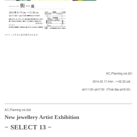
※クリックすると拡大表示されます。
AC,Planning vol.201
2014.02.17.mon
.〜02.22.sat
.
am11:00~pm7:00（Final day-pm5:00）
AC,Planning vol.202
New jewellery Artist Exhibition
−
SELECT 13
−