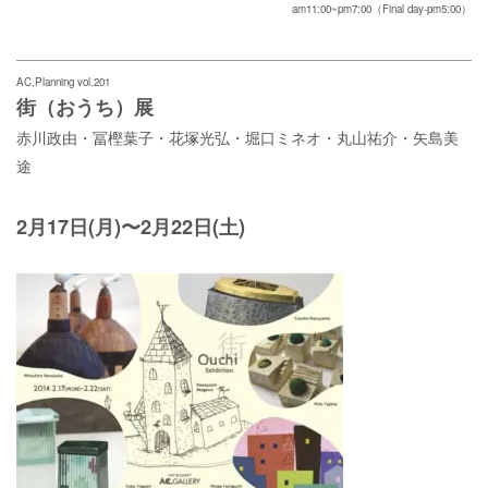
am11:00~pm7:00（Final day-pm5:00）
AC,Planning vol.201
街（おうち）展
赤川政由・冨樫葉子・花塚光弘・堀口ミネオ・丸山祐介・矢島美
途
2月17日(月)〜2月22日(土)