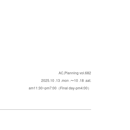
AC,Planning vol.682
2025.10 .13 .mon .〜10 .18 .sat.
am11:30~pm7:00（Final day-pm4:00）