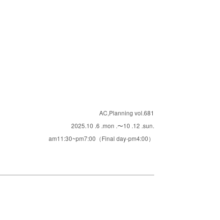
AC,Planning vol.681
2025.10 .6 .mon .〜10 .12 .sun.
am11:30~pm7:00（Final day-pm4:00）