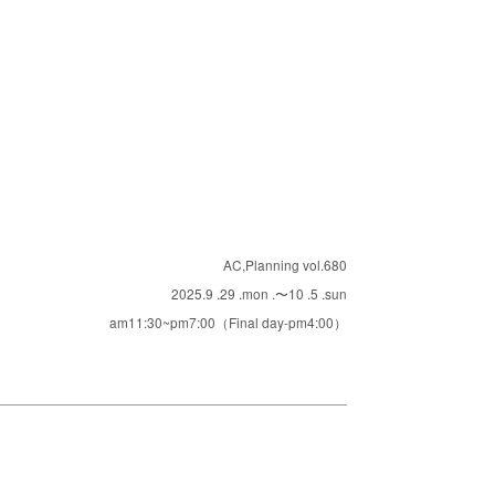
AC,Planning vol.680
2025.9 .29 .mon .〜10 .5 .sun
am11:30~pm7:00（Final day-pm4:00）