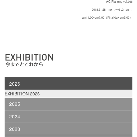
AC,Planning vol.366
2018.5
.28
.mon
.〜6
.3
.sun
.
am11:00~pm7:00（Final day-pm5:00）
2026
EXHIBITION 2026
2025
2024
2023