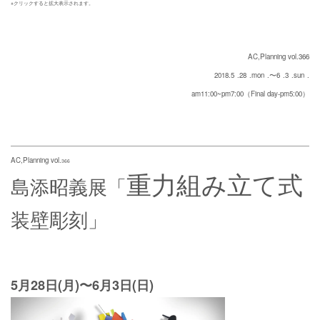
※クリックすると拡大表示されます。
AC,Planning vol.366
2018.5
.28
.mon
.〜6
.3
.sun
.
am11:00~pm7:00（Final day-pm5:00）
AC,Planning vol.
366
重力組み立て式
島添昭義展「
装壁彫刻」
5月28日(月)〜6月3日(日)