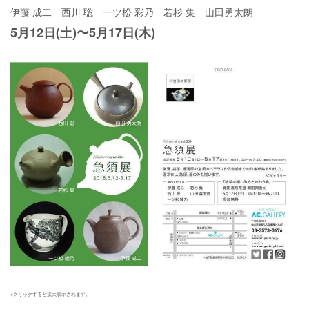
伊藤 成二 西川 聡 一ツ松 彩乃 若杉 集 山田勇太朗
5月12日(土)〜5月17日(木)
※クリックすると拡大表示されます。