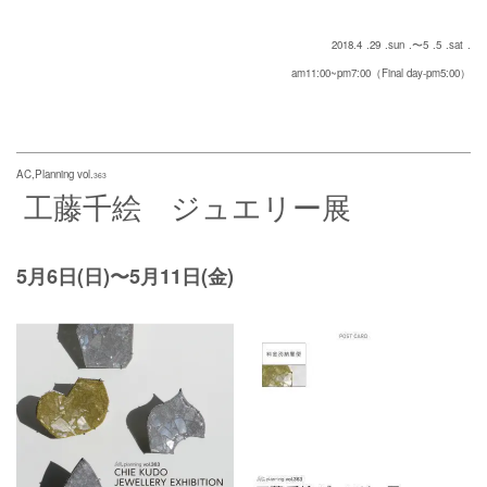
2018.4
.29
.sun
.〜5
.5
.sat
.
am11:00~pm7:00（Final day-pm5:00）
AC,Planning vol.
363
工藤千絵 ジュエリー展
5月6日(日)〜5月11日(金)