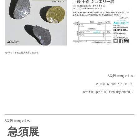
※クリックすると拡大表示されます。
AC,Planning vol.363
2018.5
.6
.sun
.〜5
.11
.fri
.
am11:00~pm7:00（Final day-pm5:00）
AC,Planning vol.
364
急須展