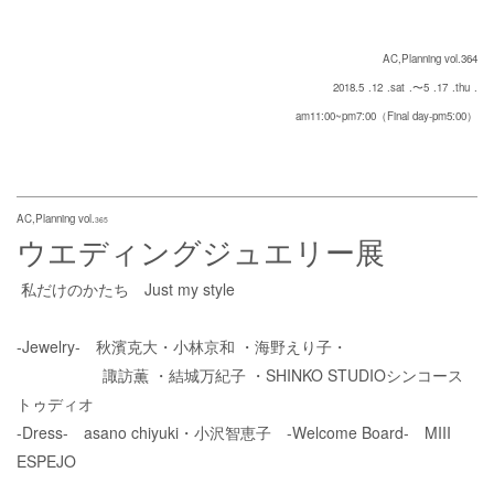
AC,Planning vol.364
2018.5
.12
.sat
.〜5
.17
.thu
.
am11:00~pm7:00（Final day-pm5:00）
AC,Planning vol.
365
ウエディングジュエリー展
私だけのかたち Just my style
-Jewelry- 秋濱克大・小林京和
・海野えり子・
諏訪薫
・結城万紀子
・SHINKO STUDIOシンコース
トゥディオ
-Dress- asano chiyuki
・小沢智恵子 -Welcome Board-
MIII
ESPEJO