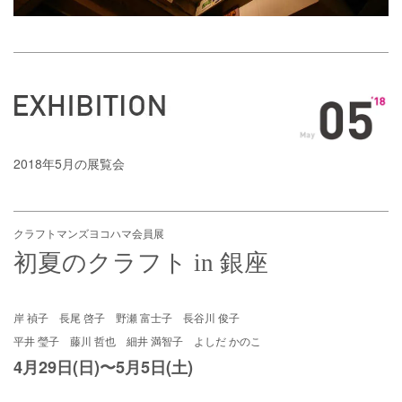
2018年5月の展覧会
クラフトマンズヨコハマ会員展
初夏のクラフト in 銀座
岸 禎子 長尾 啓子 野瀬 富士子 長谷川 俊子
平井 瑩子 藤川 哲也 細井 満智子 よしだ かのこ
4月29日(日)〜5月5日(土)