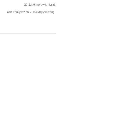
2012.1.9.mon.〜1.14.sat.
am11:00~pm7:00（Final day-pm5:00）