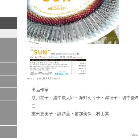
※クリックすると拡大表示されます。
出品作家
糸川富子・浦中廣太郎・海野えり子・岸禎子・切中優希
こ・
重田恵美子・諏訪薫・苗加美保・村山翼
2012