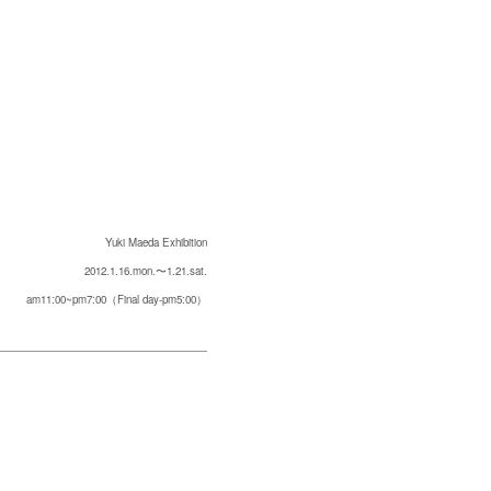
Yuki Maeda Exhibition
2012.1.16.mon.〜1.21.sat.
am11:00~pm7:00（Final day-pm5:00）
展