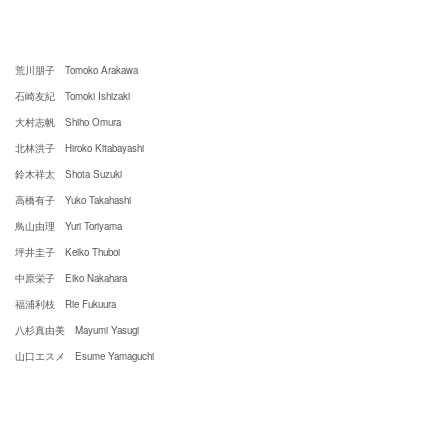
荒川朋子 Tomoko Arakawa
石崎友紀 Tomoki Ishizaki
大村志帆 Shiho Omura
北林洪子 Hiroko Kitabayashi
鈴木祥太 Shota Suzuki
高橋有子 Yuko Takahashi
鳥山由理 Yuri Toriyama
坪井圭子 Keiko Thuboi
中原栄子 Eiko Nakahara
福浦利枝 Rie Fukuura
八杉真由美 Mayumi Yasugi
山口エスメ Esume Yamaguchi