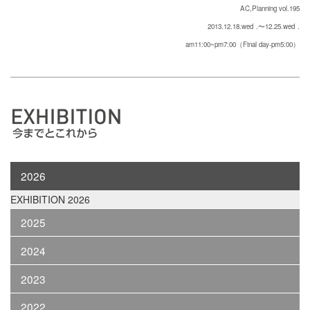
AC,Planning vol.195
2013.12.18.wed
.〜12.25.wed
.
am11:00~pm7:00（Final day-pm5:00）
2026
EXHIBITION 2026
2025
2024
2023
2022